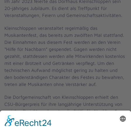
Im Jahr 2023 feierte das Dorfhaus Kleinschloppen sein
20-jähriges Jubiläum. Es dient als Treffpunkt für
Veranstaltungen, Feiern und Gemeinschaftsaktivitäten.
Kleinschloppen veranstaltet regelmäßig das
Musikantenfest, das bereits zum zwölften Mal stattfand.
Die Einnahmen aus diesem Fest werden an den Verein
“Hilfe für Nachbarn” gespendet. Gagen werden nicht
gezahlt, stattdessen werden alle Mitwirkenden kostenlos
mit einer Brotzeit und Getränken verpflegt. Um den
technischen Aufwand möglichst gering zu halten und
den bodenständigen Charakter des Festes zu bewahren,
treten alle Musikanten ohne Verstärker auf.
Die Dorfgemeinschaft von Kleinschloppen erhielt den
CSU-Bürgerpreis für ihre langjährige Unterstützung von
sozialen Projekten, darunter die “Hilfe für Nachbarn”.
Direkt am Fichtelgebirgs-Radweg befindet sich eine