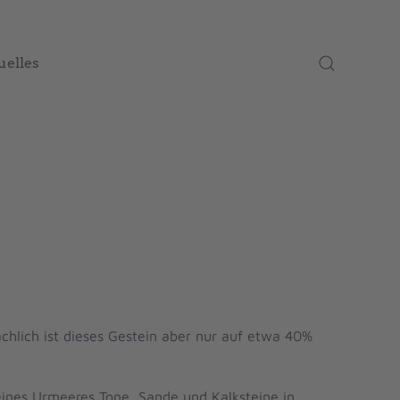
uelles
chlich ist dieses Gestein aber nur auf etwa 40%
eines Urmeeres Tone, Sande und Kalksteine in