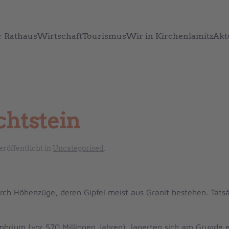
r Rathaus
Wirtschaft
Tourismus
Wir in Kirchenlamitz
Akt
chtstein
Veröffentlicht in
Uncategorised
.
rch Höhenzüge, deren Gipfel meist aus Granit bestehen. Tatsä
mbrium (vor 570 Millionen Jahren), lagerten sich am Grunde 