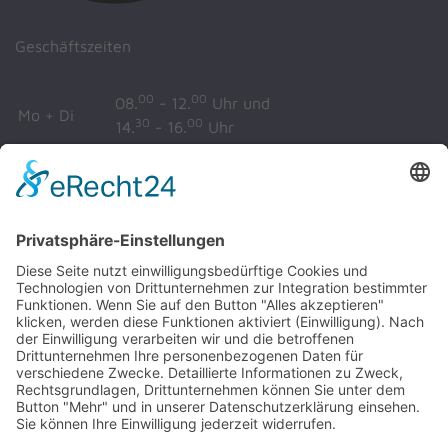
Geschäftszeiten
00
00
08.
- 12.
Uhr und
Mo + Di
30
00
14.
- 16.
Uhr
00
00
Mi + Fr
08.
- 12.
Uhr
00
00
08.
- 12.
Uhr und
Do
00
30
14.
- 17.
Uhr
Impressum
Datenschutz
Anmeldung Ratsinformationssystem