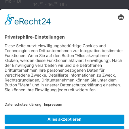
Mo + Di
30
00
14.
- 16.
Uhr
00
00
Mi + Fr
08.
- 12.
Uhr
00
00
08.
- 12.
Uhr und
Do
00
30
14.
- 17.
Uhr
Impressum
Datenschutz
Anmeldung Ratsinformationssystem